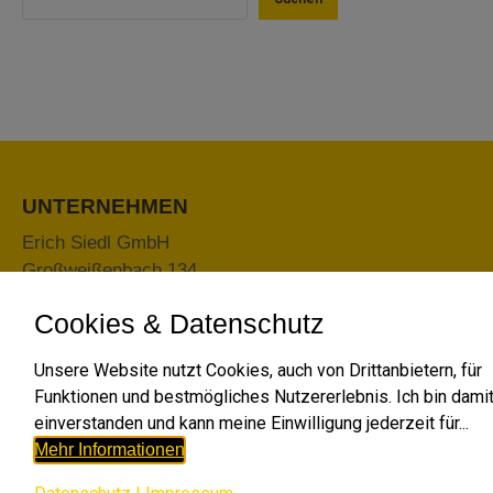
UNTERNEHMEN
Erich Siedl GmbH
Großweißenbach 134
3913 Großgöttfritz
Cookies & Datenschutz
T: 0664 4329612
E-Mail:
office@erdbau-siedl.at
Unsere Website nutzt Cookies, auch von Drittanbietern, für
Funktionen und bestmögliches Nutzererlebnis. Ich bin dami
einverstanden und kann meine Einwilligung jederzeit für...
Mehr Informationen