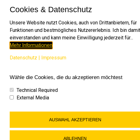
3913 Großgöttfritz
Cookies & Datenschutz
T: 0664 4329612
E-Mail:
office@erdbau-siedl.at
Unsere Website nutzt Cookies, auch von Drittanbietern, für
Funktionen und bestmögliches Nutzererlebnis. Ich bin dami
einverstanden und kann meine Einwilligung jederzeit für...
Mehr Informationen
Datenschutz
|
Impressum
Wähle die Cookies, die du akzeptieren möchtest
Technical Required
Search:
External Media
RECHTLICHES
AUSWAHL AKZEPTIEREN
Impressum
Datenschutz
ABLEHNEN