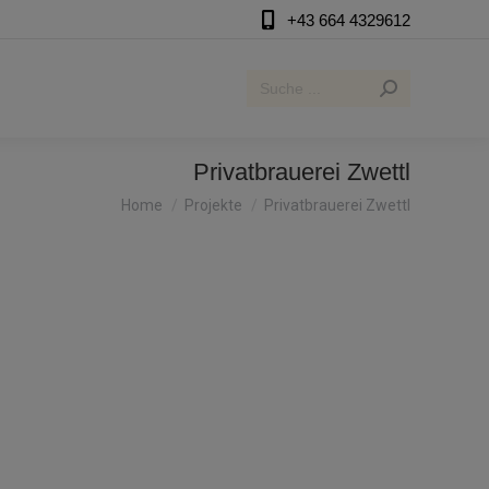
+43 664 4329612
Search:
Privatbrauerei Zwettl
You are here:
Home
Projekte
Privatbrauerei Zwettl