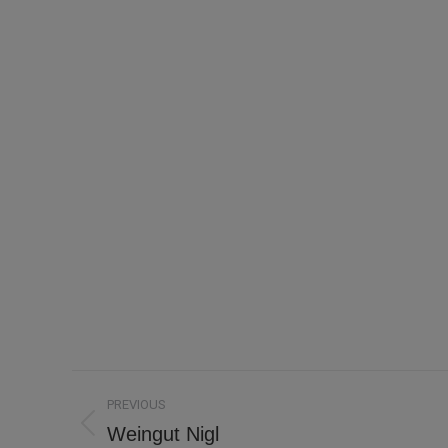
Project
PREVIOUS
navigation
Weingut Nigl
Previous