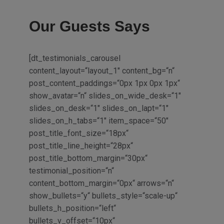
Our Guests Says
[dt_testimonials_carousel
content_layout=“layout_1″ content_bg=“n“
post_content_paddings=“0px 1px 0px 1px“
show_avatar=“n“ slides_on_wide_desk=“1″
slides_on_desk=“1″ slides_on_lapt=“1″
slides_on_h_tabs=“1″ item_space=“50″
post_title_font_size=“18px“
post_title_line_height=“28px“
post_title_bottom_margin=“30px“
testimonial_position=“n“
content_bottom_margin=“0px“ arrows=“n“
show_bullets=“y“ bullets_style=“scale-up“
bullets_h_position=“left“
bullets_v_offset=“10px“