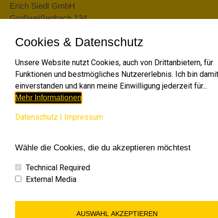
Erich Siedl GmbH
Großweißenbach 134
3913 Großgöttfritz
Cookies & Datenschutz
T: 0664 4329612
E-Mail:
office@erdbau-siedl.at
Unsere Website nutzt Cookies, auch von Drittanbietern, für
Funktionen und bestmögliches Nutzererlebnis. Ich bin dami
einverstanden und kann meine Einwilligung jederzeit für...
Mehr Informationen
Datenschutz
|
Impressum
Wähle die Cookies, die du akzeptieren möchtest
Technical Required
Search:
External Media
RECHTLICHES
AUSWAHL AKZEPTIEREN