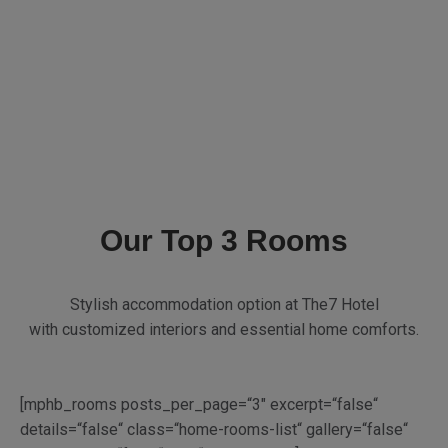
HOT OFFER! EVERY MONDAY IN 2020
Enjoy 25% Off In Our
Signature Spa
Check our spa menu
Our Top 3 Rooms
Stylish accommodation option at The7 Hotel
with customized interiors and essential home comforts.
[mphb_rooms posts_per_page=“3″ excerpt=“false“
details=“false“ class=“home-rooms-list“ gallery=“false“