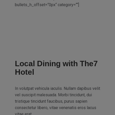
bullets_h_offset=“0px“ category=““]
Local Dining with The7
Hotel
In volutpat vehicula iaculis. Nullam dapibus velit
vel suscipit malesuada. Morbi tincidunt, dui
tristique tincidunt faucibus, purus sapien
consectetur libero, vitae venenatis eros lacus
vitae erat.